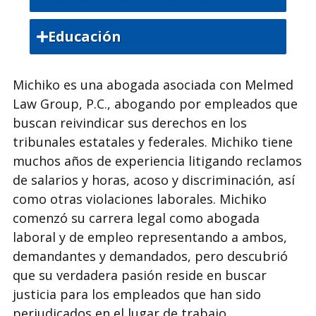
State Bar of California
Educación
Occidental College, Bachelor of Arts
Michiko es una abogada asociada con Melmed
California State Long Beach, Master's
Law Group, P.C., abogando por empleados que
Degree
buscan reivindicar sus derechos en los
tribunales estatales y federales. Michiko tiene
Trinity Law School, Juris Doctor
muchos años de experiencia litigando reclamos
de salarios y horas, acoso y discriminación, así
como otras violaciones laborales. Michiko
comenzó su carrera legal como abogada
laboral y de empleo representando a ambos,
demandantes y demandados, pero descubrió
que su verdadera pasión reside en buscar
justicia para los empleados que han sido
perjudicados en el lugar de trabajo.