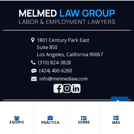
1801 Century Park East
Suite 850
Los Angeles, California 90067
(310) 824-3828
(424) 400-6260
info@melmedlaw.com
Política de Privacidad
Call
© 2026 Melmed Law Group P.C., Attorney Advertising
SOBRE
EQUIPO
PRÁCTICA
MÁS