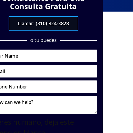
Consulta Gratuita
Llamar: (310) 824-3828
o tu puedes
eres humano, deja este
mpo en blanco.